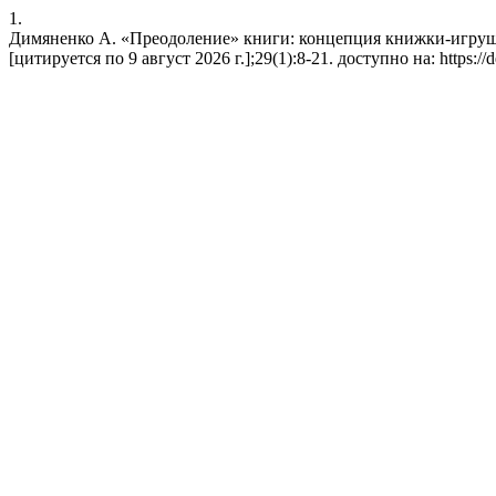
1.
Димяненко А. «Преодоление» книги: концепция книжки-игрушки
[цитируется по 9 август 2026 г.];29(1):8-21. доступно на: https://de