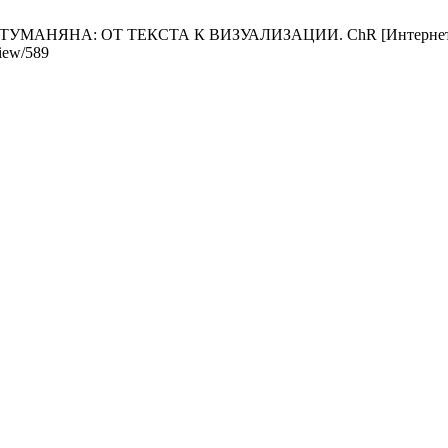
ЯНА: ОТ ТЕКСТА К ВИЗУАЛИЗАЦИИ. ChR [Интернет]. 22 декаб
view/589