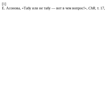
[1]
Е. Асонова, «Табу или не табу — вот в чем вопрос!»,
ChR
, т. 1