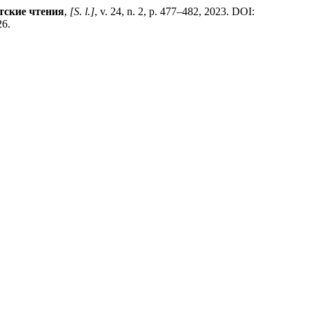
тские чтения
,
[S. l.]
, v. 24, n. 2, p. 477–482, 2023. DOI:
26.