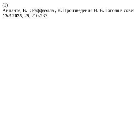
(1)
Анцанте, В. .; Раффаэлла , В. Произведения Н. В. Гоголя в с
ChR
2025
,
28
, 210-237.